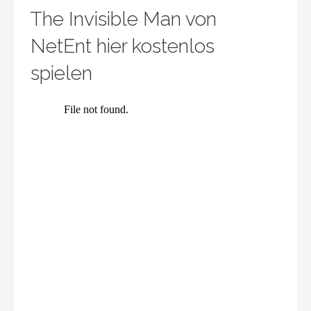
The Invisible Man von
NetEnt hier kostenlos
spielen