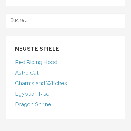
SUCHE
NACH:
NEUSTE SPIELE
Red Riding Hood
Astro Cat
Charms and Witches
Egyptian Rise
Dragon Shrine