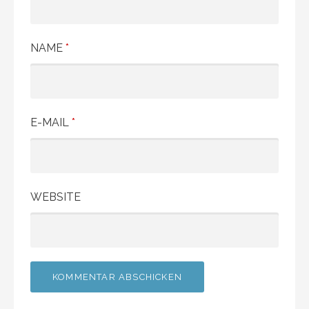
NAME
*
E-MAIL
*
WEBSITE