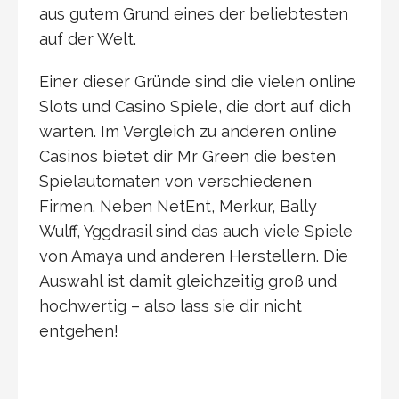
aus gutem Grund eines der beliebtesten
auf der Welt.
Einer dieser Gründe sind die vielen online
Slots und Casino Spiele, die dort auf dich
warten. Im Vergleich zu anderen online
Casinos bietet dir Mr Green die besten
Spielautomaten von verschiedenen
Firmen. Neben NetEnt, Merkur, Bally
Wulff, Yggdrasil sind das auch viele Spiele
von Amaya und anderen Herstellern. Die
Auswahl ist damit gleichzeitig groß und
hochwertig – also lass sie dir nicht
entgehen!