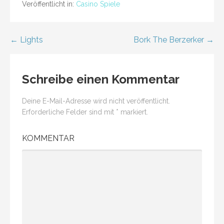
Veröffentlicht in:
Casino Spiele
Beitrags-
← Lights
Bork The Berzerker →
Navigation
Schreibe einen Kommentar
Deine E-Mail-Adresse wird nicht veröffentlicht.
Erforderliche Felder sind mit
*
markiert.
KOMMENTAR