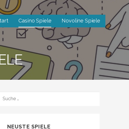
tart
Casino Spiele
Novoline Spiele
IELE
SUCHE
NACH:
NEUSTE SPIELE