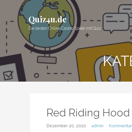
Zum
Inhalt
Quiz4u.de
springen
Die besten Online Casino Spiele mit Quiz
KAT
Red Riding Hood
Dezember 20, 2020
admin
Kommentar 