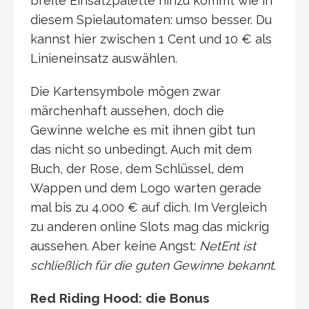
breite Einsatzpalette hinzu kommt wie in
diesem Spielautomaten: umso besser. Du
kannst hier zwischen 1 Cent und 10 € als
Linieneinsatz auswählen.
Die Kartensymbole mögen zwar
märchenhaft aussehen, doch die
Gewinne welche es mit ihnen gibt tun
das nicht so unbedingt. Auch mit dem
Buch, der Rose, dem Schlüssel, dem
Wappen und dem Logo warten gerade
mal bis zu 4.000 € auf dich. Im Vergleich
zu anderen online Slots mag das mickrig
aussehen. Aber keine Angst:
NetEnt ist
schließlich für die guten Gewinne bekannt
.
Red Riding Hood: die Bonus