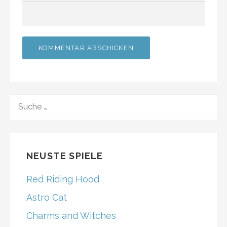
SUCHE
NACH:
NEUSTE SPIELE
Red Riding Hood
Astro Cat
Charms and Witches