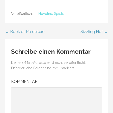
Veröffentlicht in:
Novoline Spiele
Beitrags-
← Book of Ra deluxe
Sizzling Hot →
Navigation
Schreibe einen Kommentar
Deine E-Mail-Adresse wird nicht veröffentlicht.
Erforderliche Felder sind mit
*
markiert.
KOMMENTAR