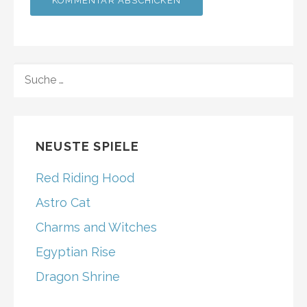
SUCHE
NACH:
NEUSTE SPIELE
Red Riding Hood
Astro Cat
Charms and Witches
Egyptian Rise
Dragon Shrine