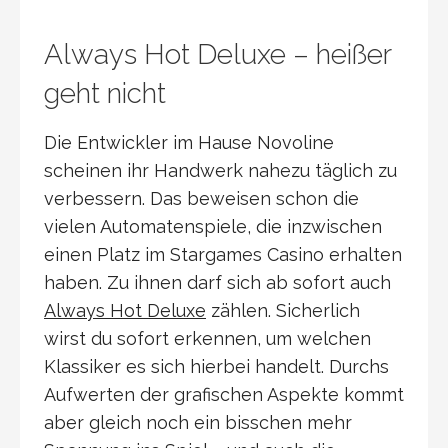
Always Hot Deluxe – heißer
geht nicht
Die Entwickler im Hause Novoline
scheinen ihr Handwerk nahezu täglich zu
verbessern. Das beweisen schon die
vielen Automatenspiele, die inzwischen
einen Platz im Stargames Casino erhalten
haben. Zu ihnen darf sich ab sofort auch
Always Hot Deluxe
zählen. Sicherlich
wirst du sofort erkennen, um welchen
Klassiker es sich hierbei handelt. Durchs
Aufwerten der grafischen Aspekte kommt
aber gleich noch ein bisschen mehr