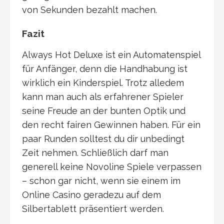
von Sekunden bezahlt machen.
Fazit
Always Hot Deluxe ist ein Automatenspiel
für Anfänger, denn die Handhabung ist
wirklich ein Kinderspiel. Trotz alledem
kann man auch als erfahrener Spieler
seine Freude an der bunten Optik und
den recht fairen Gewinnen haben. Für ein
paar Runden solltest du dir unbedingt
Zeit nehmen. Schließlich darf man
generell keine Novoline Spiele verpassen
– schon gar nicht, wenn sie einem im
Online Casino geradezu auf dem
Silbertablett präsentiert werden.